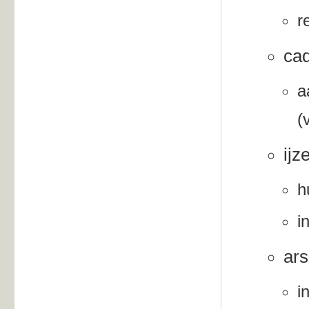
r
ca
a
(
ijz
h
i
ars
i