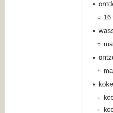
ontd
16 
was
max
ontz
max
koke
koo
koo