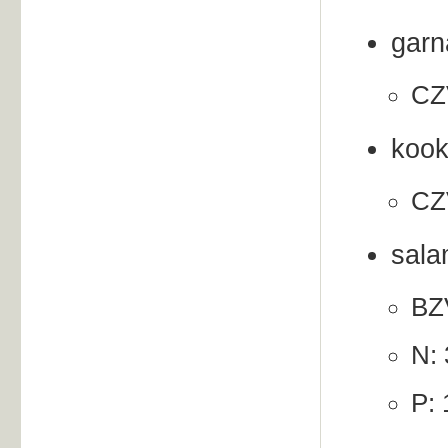
garn
CZV
koo
CZV
sala
BZV
N: 
P: 