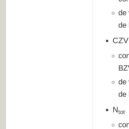
de 
de 
CZV
con
BZV
de 
de 
N
tot
con