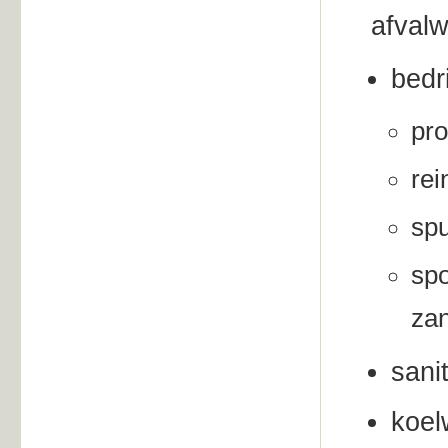
afvalw
bedr
pro
rei
spu
spo
zan
sani
koel