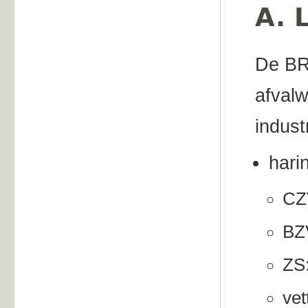
A. 
De BR
afvalw
indust
hari
CZV
BZV
ZS:
vet