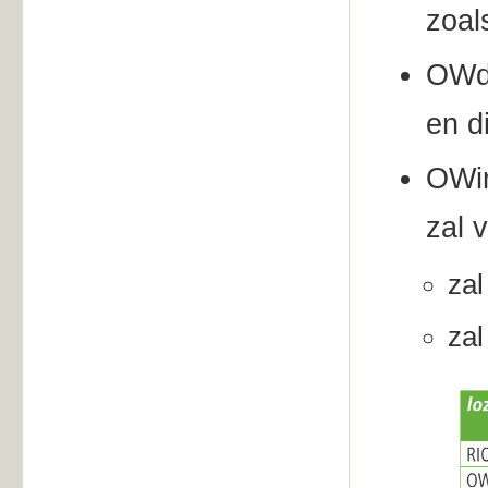
zoal
OWdi
en d
OWin
zal 
zal
zal