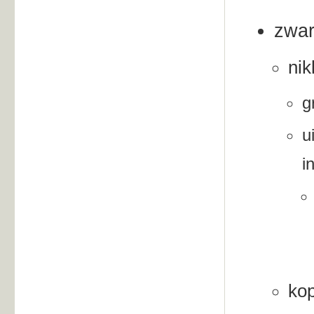
zwar
nik
g
u
i
kop