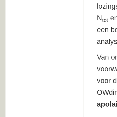
lozing
N
en
tot
een be
analy
Van on
voorw
voor d
OWdir
apolai