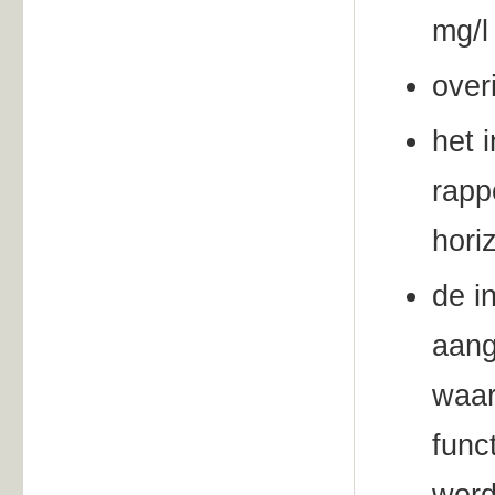
mg/l
over
het 
rapp
horiz
de i
aang
waar
func