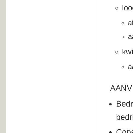
loo
a
a
kwi
a
AANV
Bedr
bedr
Copa