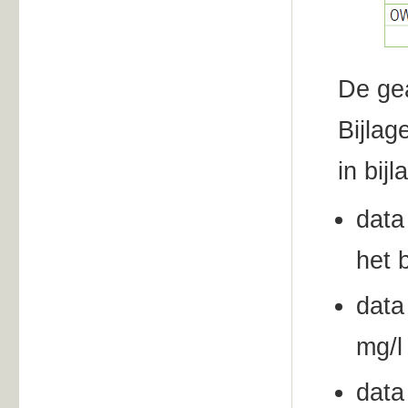
De ge
Bijlag
in bijl
data
het 
data
mg/l
data