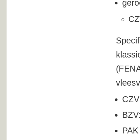
gero
CZV
Specif
klassi
(FENAV
vleesv
CZV:
BZV:
PA