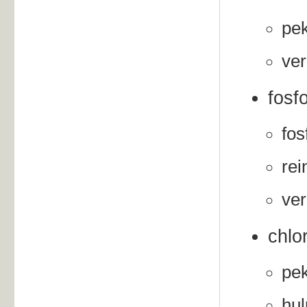
pek
ver
fosf
fos
rei
ver
chlo
pek
hul