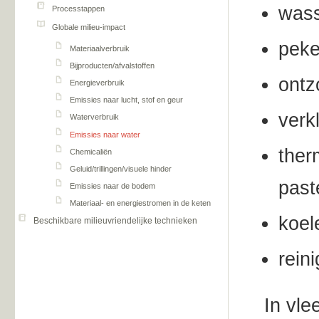
was
Processtappen
Globale milieu-impact
peke
Materiaalverbruik
Bijproducten/afvalstoffen
ontz
Energieverbruik
Emissies naar lucht, stof en geur
verk
Waterverbruik
Emissies naar water
ther
Chemicaliën
Geluid/trillingen/visuele hinder
paste
Emissies naar de bodem
Materiaal- en energiestromen in de keten
koel
Beschikbare milieuvriendelijke technieken
rein
In vle