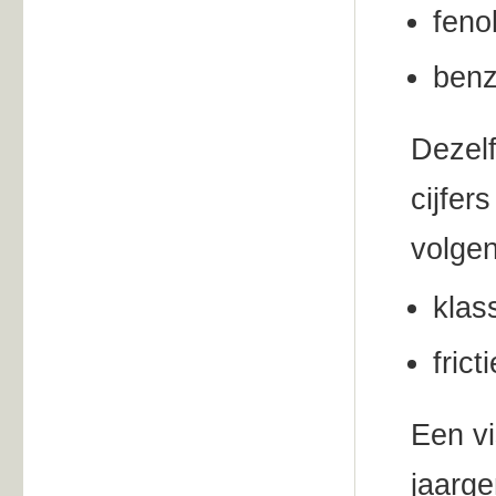
feno
benz
Dezelf
cijfer
volge
klas
fric
Een vi
jaarge