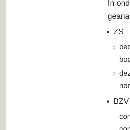
In ond
geana
ZS
bed
bod
dez
nor
BZV
con
con