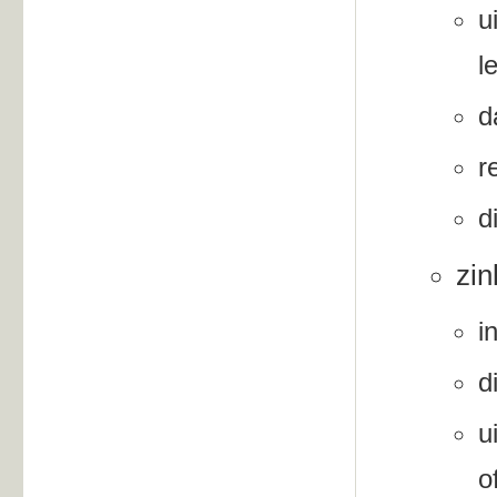
u
l
d
r
d
zin
i
d
u
o