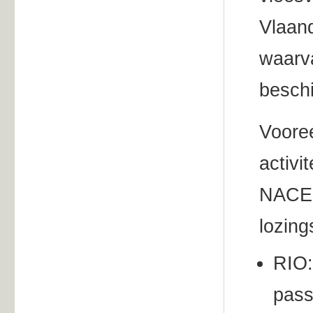
Vlaand
waarva
besch
Voore
activi
NACE 1
lozing
RIO:
pass