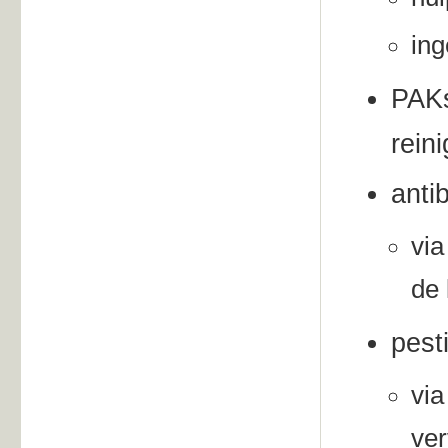
ing
PAKs
rein
antib
via
de 
pest
via
ver