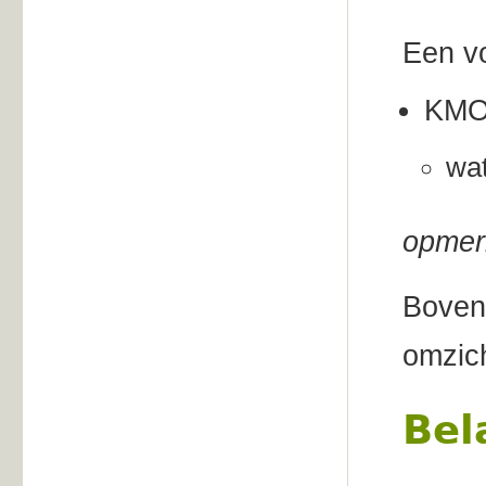
Een vo
KMO 
wat
opmer
Bovenv
omzich
Bel