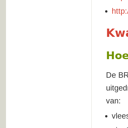
http
Kwa
Hoe
De BR
uitged
van:
vlee