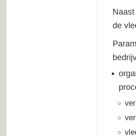
Naast 
de vle
Parame
bedrij
orga
proc
ver
ver
vle