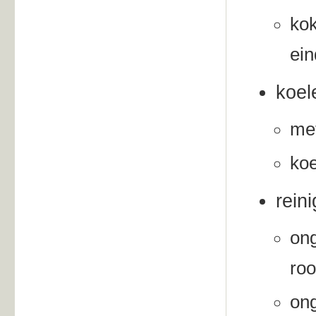
kok
ein
koel
met
koe
rein
ong
roo
ong