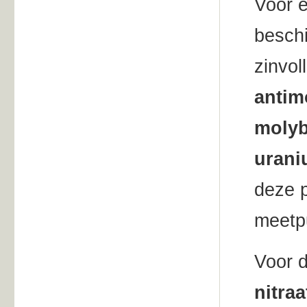
Voor e
beschi
zinvol
antim
molybd
uran
deze p
meetpu
Voor 
nitraa