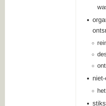
wa
orga
onts
rei
des
ont
niet
het
stik