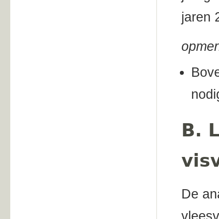
jaren 
opmer
Bove
nodi
B. 
vis
De an
vleesv