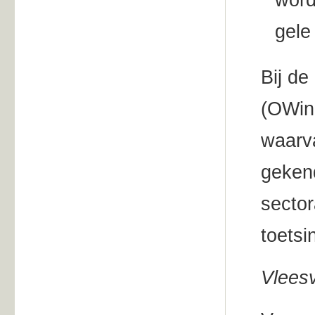
word
gele 
Bij de
(OWin
waarva
gekend
sector
toets
Vleesv