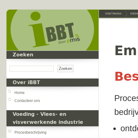
Overslaan en naar de inhoud gaan
STARTPAGINA
VOEDI
Em
Zoeken
Zoeken
Bes
Over iBBT
Home
Proces
Contacteer ons
bedrij
Voeding - Vlees- en
visverwerkende industrie
ontd
Procesbeschrijving