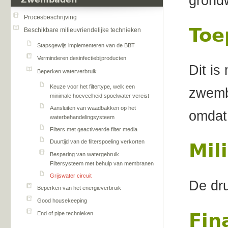
grondw
Zwembaden
Procesbeschrijving
Toe
Beschikbare milieuvriendelijke technieken
Stapsgewijs implementeren van de BBT
Verminderen desinfectiebijproducten
Dit is
Beperken waterverbruik
Keuze voor het filtertype, welk een
zwemb
minimale hoeveelheid spoelwater vereist
Aansluiten van waadbakken op het
omdat 
waterbehandelingsysteem
Filters met geactiveerde filter media
Duurtijd van de filterspoeling verkorten
Mil
Besparing van watergebruik.
Filtersysteem met behulp van membranen
Grijswater circuit
De dru
Beperken van het energieverbruik
Good housekeeping
Fin
End of pipe technieken