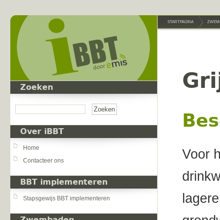
Overslaan en naar de inhoud gaan
STARTPAGINA
ZWEM
Gri
Zoeken
Zoeken
Bes
Over iBBT
Home
Voor h
Contacteer ons
drinkw
BBT implementeren
lagere
Stapsgewijs BBT implementeren