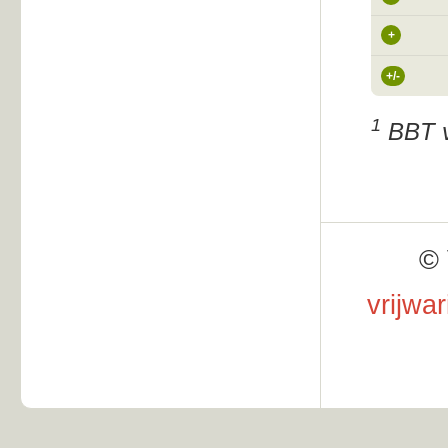
+
+/-
1
BBT v
© 
vrijwa