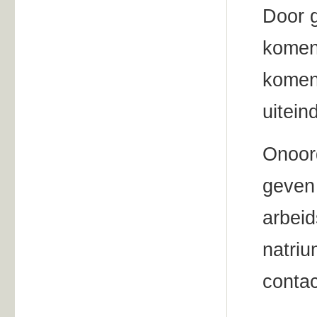
Door g
komen 
komen
uitein
Onoor
geven 
arbeid
natriu
conta