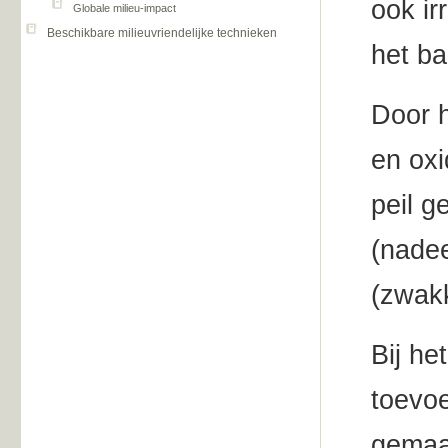
ook ir
Globale milieu-impact
Beschikbare milieuvriendelijke technieken
het ba
Door h
en ox
peil g
(nadee
(zwakk
Bij he
toevoe
gemaa