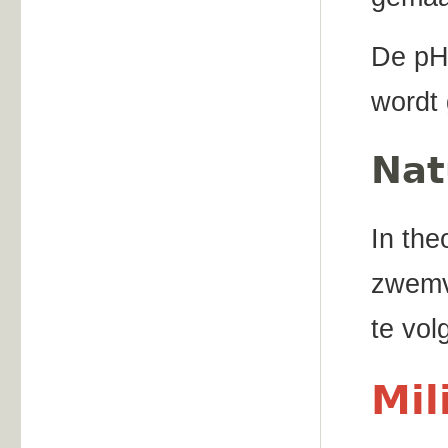
De pH
wordt 
Nat
In the
zwemv
te vol
Mil