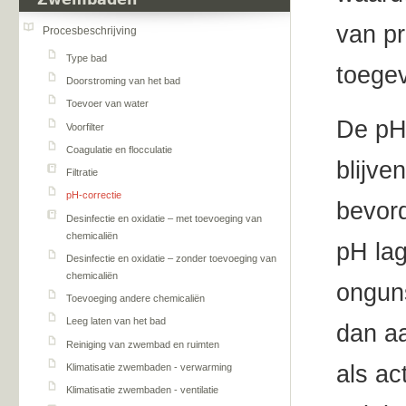
Zwembaden
van p
Procesbeschrijving
Type bad
toege
Doorstroming van het bad
Toevoer van water
De pH
Voorfilter
Coagulatie en flocculatie
blijve
Filtratie
pH-correctie
bevord
Desinfectie en oxidatie – met toevoeging van
chemicaliën
pH la
Desinfectie en oxidatie – zonder toevoeging van
chemicaliën
onguns
Toevoeging andere chemicaliën
Leeg laten van het bad
dan aa
Reiniging van zwembad en ruimten
als ac
Klimatisatie zwembaden - verwarming
Klimatisatie zwembaden - ventilatie