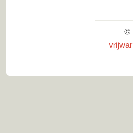
© 
vrijwa