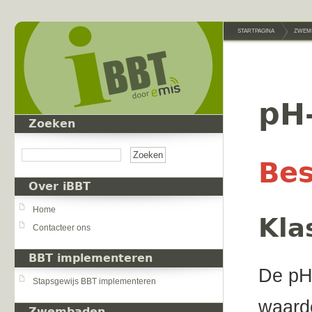
Overslaan en naar de inhoud gaan
STARTPAGINA
ZWEM
pH-
Zoeken
Zoeken
Bes
Over iBBT
Home
Kla
Contacteer ons
BBT implementeren
De pH
Stapsgewijs BBT implementeren
waarde