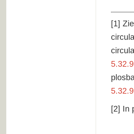
[
1] Zi
circul
circul
5.32.9
plosb
5.32.9
[2] In