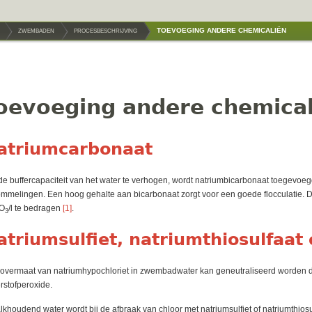
TOEVOEGING ANDERE CHEMICALIËN
ZWEMBADEN
PROCESBESCHRIJVING
oevoeging andere chemical
atriumcarbonaat
e buffercapaciteit van het water te verhogen, wordt natriumbicarbonaat toegevoeg
mmelingen. Een hoog gehalte aan bicarbonaat zorgt voor een goede flocculatie. 
O
/l te bedragen
[1]
.
3
atriumsulfiet, natriumthiosulfaat
overmaat van natriumhypochloriet in zwembadwater kan geneutraliseerd worden doo
rstofperoxide.
alkhoudend water wordt bij de afbraak van chloor met natriumsulfiet of natriumthiosu