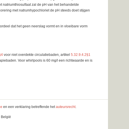
 Met natriumthiosulfaat zal de pH van het behandelde
orering met natrumhypochloriet de pH steeds doet stijgen
oordeel dat het geen neerslag vormt en in vloeibare vorm
§4
voor niet overdekte circulatiebaden, artikel
5.32.9.4.2§1
apiebaden. Voor whirlpools is 60 mg/l een richtwaarde en is
le
en een verklaring betreffende het
auteursrecht
.
 België