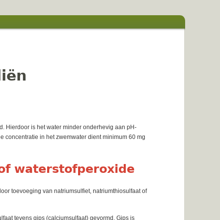
iën
d. Hierdoor is het water minder onderhevig aan pH-
De concentratie in het zwemwater dient minimum 60 mg
 of waterstofperoxide
r toevoeging van natriumsulfiet, natriumthiosulfaat of
lfaat tevens gips (calciumsulfaat) gevormd. Gips is