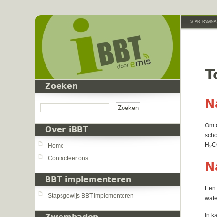
Overslaan en naar de inhoud gaan
STARTPAGINA
T
Zoeken
Zoeken
N
Om d
Over iBBT
scho
H
C
Home
2
Contacteer ons
N
BBT implementeren
Een 
Stapsgewijs BBT implementeren
wate
In k