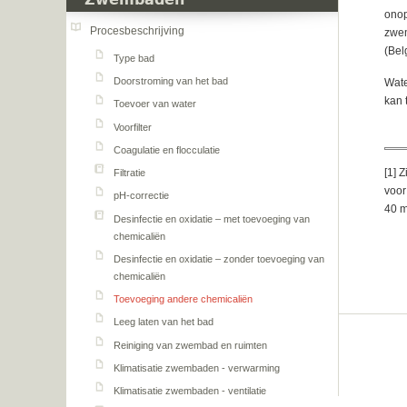
Zwembaden
onop
Procesbeschrijving
zwem
(Bel
Type bad
Doorstroming van het bad
Wate
kan 
Toevoer van water
Voorfilter
Coagulatie en flocculatie
[
1] Z
Filtratie
voor
pH-correctie
40 m
Desinfectie en oxidatie – met toevoeging van
chemicaliën
Desinfectie en oxidatie – zonder toevoeging van
chemicaliën
Toevoeging andere chemicaliën
Leeg laten van het bad
Reiniging van zwembad en ruimten
Klimatisatie zwembaden - verwarming
Klimatisatie zwembaden - ventilatie