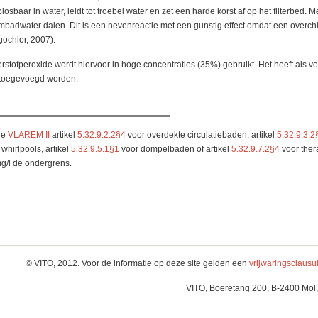
losbaar in water, leidt tot troebel water en zet een harde korst af op het filterbed.
badwater dalen. Dit is een nevenreactie met een gunstig effect omdat een overchl
gochlor, 2007).
rstofperoxide wordt hiervoor in hoge concentraties (35%) gebruikt. Het heeft als v
toegevoegd worden.
ie
VLAREM II
artikel
5.32.9.2.2§4
voor overdekte circulatiebaden; artikel
5.32.9.3.2
 whirlpools, artikel
5.32.9.5.1§1
voor dompelbaden of artikel
5.32.9.7.2§4
voor ther
g/l de ondergrens.
© VITO, 2012. Voor de informatie op deze site gelden een
vrijwaringsclausu
VITO, Boeretang 200, B-2400 Mol,