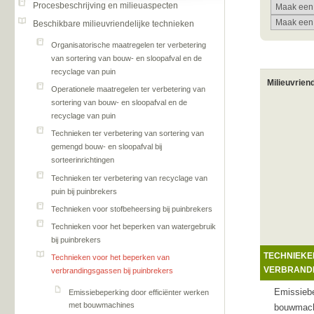
Procesbeschrijving en milieuaspecten
Beschikbare milieuvriendelijke technieken
Organisatorische maatregelen ter verbetering
van sortering van bouw- en sloopafval en de
recyclage van puin
Milieuvrien
Operationele maatregelen ter verbetering van
sortering van bouw- en sloopafval en de
recyclage van puin
Technieken ter verbetering van sortering van
gemengd bouw- en sloopafval bij
sorteerinrichtingen
Technieken ter verbetering van recyclage van
puin bij puinbrekers
Technieken voor stofbeheersing bij puinbrekers
Technieken voor het beperken van watergebruik
bij puinbrekers
TECHNIEKE
Technieken voor het beperken van
VERBRANDI
verbrandingsgassen bij puinbrekers
Emissiebe
Emissiebeperking door efficiënter werken
met bouwmachines
bouwmac