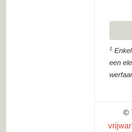
1
Enkel
een ele
werfaan
© 
vrijwa