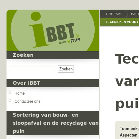
Overslaan en naar de inhoud gaan
STARTPAGINA
SORTE
TECHNIEKEN VOOR 
Te
Zoeken
Zoeken
va
Over iBBT
Home
pu
Contacteer ons
Sortering van bouw- en
sloopafval en de recyclage van
Toon enke
puin
Aspecten