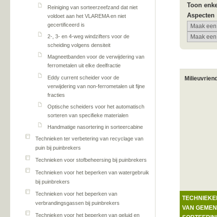
Toon enke
Reiniging van sorteerzeefzand dat niet
Aspecten
voldoet aan het VLAREMA en niet
gecertificeerd is
2-, 3- en 4-weg windzifters voor de
scheiding volgens densiteit
Magneetbanden voor de verwijdering van
ferrometalen uit elke deelfractie
Eddy current scheider voor de
Milieuvrien
verwijdering van non-ferrometalen uit fijne
fracties
Optische scheiders voor het automatisch
sorteren van specifieke materialen
Handmatige nasortering in sorteercabine
Technieken ter verbetering van recyclage van
puin bij puinbrekers
Technieken voor stofbeheersing bij puinbrekers
Technieken voor het beperken van watergebruik
bij puinbrekers
Technieken voor het beperken van
TECHNIEKE
verbrandingsgassen bij puinbrekers
VAN GEMEN
Technieken voor het beperken van geluid en