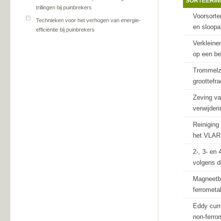
SORTEERIN
trillingen bij puinbrekers
Voorsorte
Technieken voor het verhogen van energie-
en sloopa
efficiëntie bij puinbrekers
Verkleine
op een be
Trommelze
groottefra
Zeving va
verwijder
Reiniging
het VLARE
2-, 3- en
volgens d
Magneetba
ferrometal
Eddy curr
non-ferrom