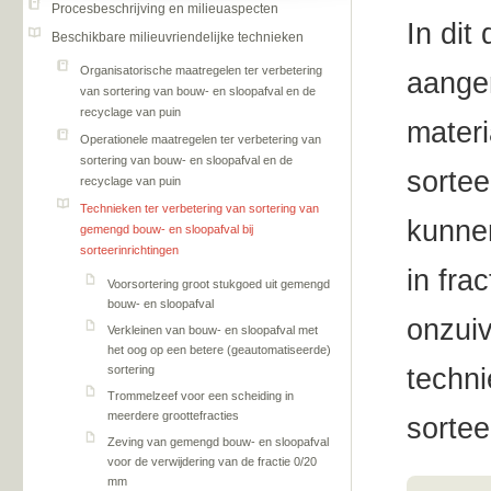
Procesbeschrijving en milieuaspecten
In dit
Beschikbare milieuvriendelijke technieken
Organisatorische maatregelen ter verbetering
aanger
van sortering van bouw- en sloopafval en de
recyclage van puin
materi
Operationele maatregelen ter verbetering van
sortering van bouw- en sloopafval en de
sortee
recyclage van puin
Technieken ter verbetering van sortering van
kunnen
gemengd bouw- en sloopafval bij
sorteerinrichtingen
in fra
Voorsortering groot stukgoed uit gemengd
bouw- en sloopafval
onzuiv
Verkleinen van bouw- en sloopafval met
het oog op een betere (geautomatiseerde)
sortering
techni
Trommelzeef voor een scheiding in
meerdere groottefracties
sortee
Zeving van gemengd bouw- en sloopafval
voor de verwijdering van de fractie 0/20
mm