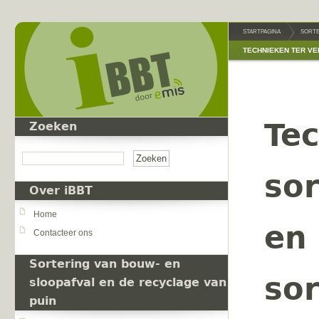
Overslaan en naar de inhoud gaan
STARTPAGINA
SORTE
TECHNIEKEN TER VE
Tec
Zoeken
Zoeken
so
Over iBBT
Home
en 
Contacteer ons
Sortering van bouw- en
sor
sloopafval en de recyclage van
puin