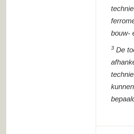
technie
ferrome
bouw- e
3
De toe
afhanke
technie
kunnen 
bepaald