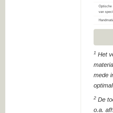
Optische 
van speci
Handmatig
1
Het ve
materia
mede i
optimal
2
De toe
o.a. af