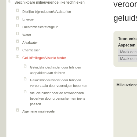
veroor
Beschikbare milieuvriendelijke technieken
Dierlijke bijproducten/afvalstoffen
geluid
Energie
Luchtemissies/stof/geur
Water
Toon enke
Afvalwater
Aspecten
Chemicaliën
Geluid/trillingen/visuele hinder
Geluidshinder/hinder door trillingen
aanpakken aan de bron
Geluidshinder/hinder door trillingen
Milieuvrien
veroorzaakt door voertuigen beperken
Visuele hinder naar de omwonenden
beperken door groenschermen toe te
passen
Algemene maatregelen