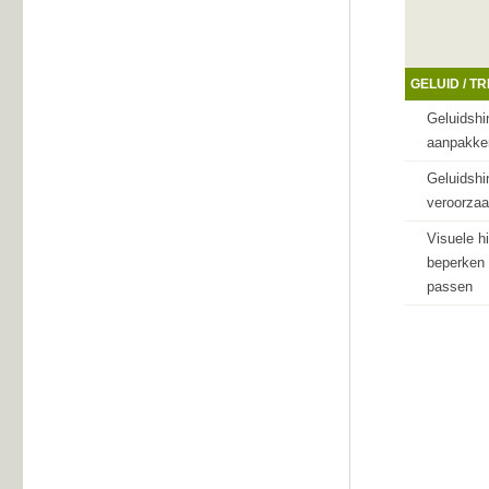
GELUID / TR
Geluidshin
aanpakke
Geluidshin
veroorzaa
Visuele h
beperken 
passen