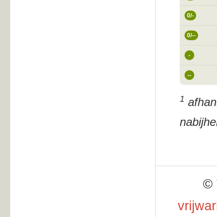
0/-
0/--
-
--
1
afhank
nabijh
© 
vrijwa