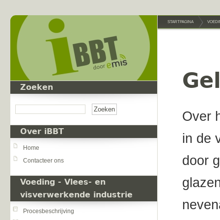
Overslaan en naar de inhoud gaan
STARTPAGINA
VOEDI
Gel
Zoeken
Zoeken
Over h
Over iBBT
in de 
Home
door g
Contacteer ons
glazen
Voeding - Vlees- en
visverwerkende industrie
nevena
Procesbeschrijving