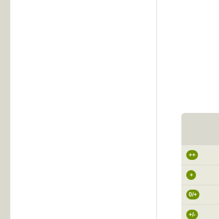
++
+
0/+
+/-