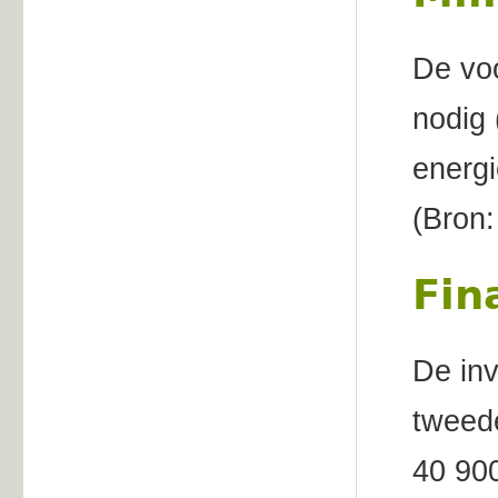
De voo
nodig 
energi
(Bron
Fin
De inv
tweede
40 900