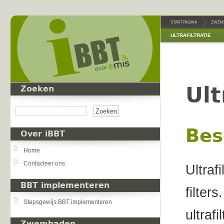
Overslaan en naar de inhoud gaan
STARTPAGINA
ZWEM
ULTRAFILTRATIE
Ult
Zoeken
Zoeken
Bes
Over iBBT
Home
Contacteer ons
Ultraf
BBT implementeren
filter
Stapsgewijs BBT implementeren
ultraf