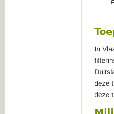
F
Toe
In Vl
filter
Duits
deze t
deze t
Mil