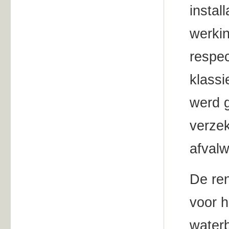
instal
werki
respec
klassi
werd 
verzek
afvalw
De ren
voor 
water