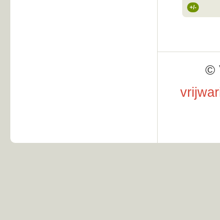
+/-
© 
vrijwa