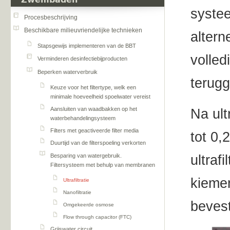
Zwembaden
systee
Procesbeschrijving
Beschikbare milieuvriendelijke technieken
altern
Stapsgewijs implementeren van de BBT
volled
Verminderen desinfectiebijproducten
Beperken waterverbruik
terugg
Keuze voor het filtertype, welk een
minimale hoeveelheid spoelwater vereist
Aansluiten van waadbakken op het
Na ult
waterbehandelingsysteem
Filters met geactiveerde filter media
tot 0,
Duurtijd van de filterspoeling verkorten
Besparing van watergebruik.
ultraf
Filtersysteem met behulp van membranen
kiemen
Ultrafiltratie
Nanofiltratie
bevest
Omgekeerde osmose
Flow through capacitor (FTC)
Grijswater circuit