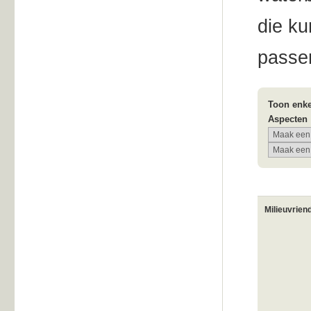
die ku
passe
Toon enke
Aspecten
Milieuvrien