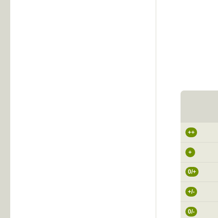
++
+
0/+
+/-
0/-