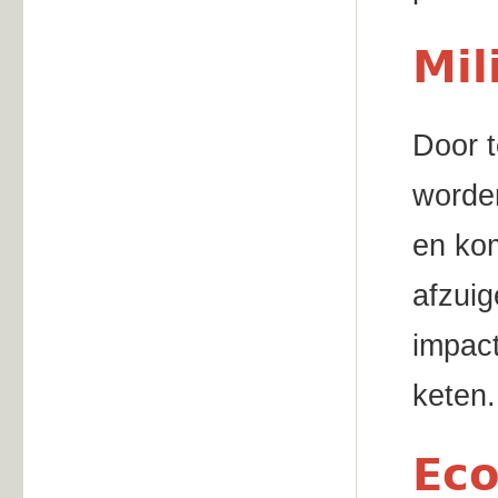
Mil
Door 
worden
en kom
afzuig
impact
keten.
Eco