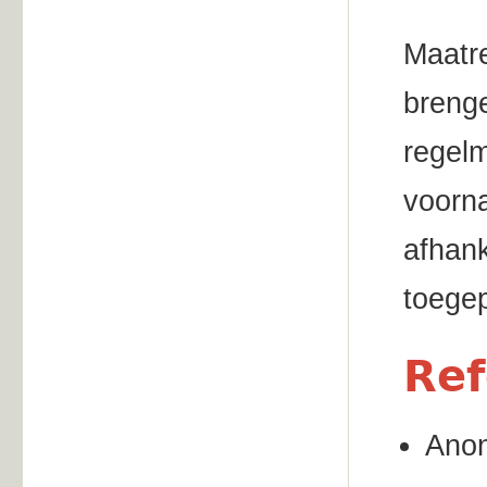
Maatr
brenge
regelm
voorna
afhank
toegep
Ref
Anon