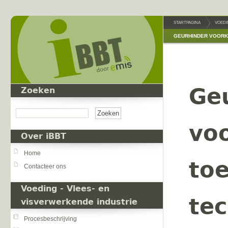
Overslaan en naar de inhoud gaan
STARTPAGINA
VOEDI
GEURHINDER VOORK
Ge
Zoeken
Zoeken
vo
Over iBBT
Home
to
Contacteer ons
Voeding - Vlees- en
te
visverwerkende industrie
Procesbeschrijving