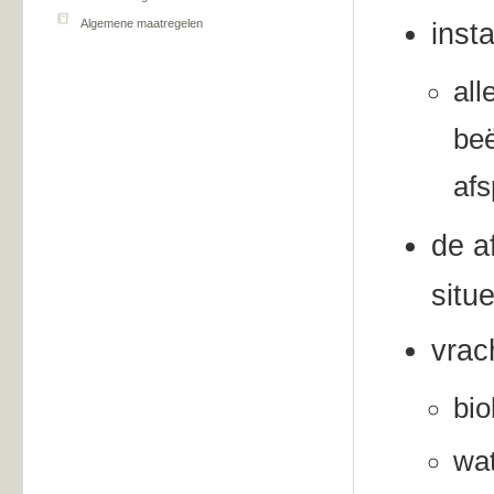
Algemene maatregelen
inst
all
be
afs
de a
situ
vrac
bio
wat