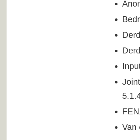
Anon
Bedr
Derd
Derd
Inpu
Join
5.1.4
FENA
Van 