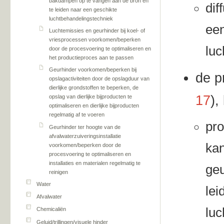
bakdampen op te vangen aan de bron en
dif
te leiden naar een geschikte
luchtbehandelingstechniek
een
Luchtemissies en geurhinder bij koel- of
vriesprocessen voorkomen/beperken
luc
door de procesvoering te optimaliseren en
het productieproces aan te passen
Geurhinder voorkomen/beperken bij
de p
opslagactiviteiten door de opslagduur van
dierlijke grondstoffen te beperken, de
17
),
opslag van dierlijke bijproducten te
optimaliseren en dierlijke bijproducten
regelmatig af te voeren
pro
Geurhinder ter hoogte van de
afvalwaterzuiveringsinstallatie
kan
voorkomen/beperken door de
procesvoering te optimaliseren en
installaties en materialen regelmatig te
geu
reinigen
Water
lei
Afvalwater
luc
Chemicaliën
Geluid/trillingen/visuele hinder