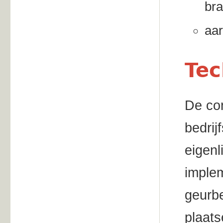
bra
aa
Tec
De con
bedrij
eigenl
implem
geurbe
plaats