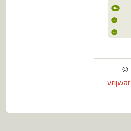
0/--
-
--
© 
vrijwa