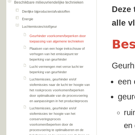
Beschikbare milieuvriendelijke technieken
Deze 
Dierlijke bijproducten/afvalstoffen
Energie
alle 
Luchtemissies/stof/geur
Geurhinder voorkomen/beperken door
Bes
toepassing van algemene technieken
Plaatsen van een hoge trekschouw of
verhogen van het emissiepunt ter
beperking van geurhinder
Geurhi
Lucht vermengen met verse lucht ter
beperking van geurhinder
een 
Luchtemissies, geurhinder en/of
stofemissies naar de lucht ter hoogte van
het rookproces voorkomen/beperken
geur
door optimalisatie van de procesvoering
en aanpassingen in het productieproces
Luchtemissies, geurhinder en/of
rui
stofemissies ter hoogte van het
conserveringsproces
en 
voorkomen/beperken door de
procesvoering te optimaliseren en de