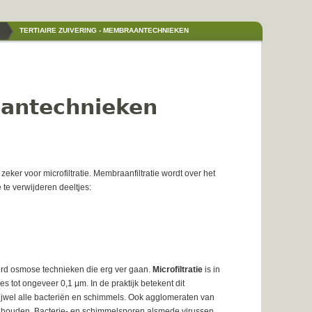
TERTIAIRE ZUIVERING - MEMBRAANTECHNIEKEN
aantechnieken
zeker voor microfiltratie. Membraanfiltratie wordt over het
te verwijderen deeltjes:
keerd osmose technieken die erg ver gaan.
Microfiltratie
is in
es tot ongeveer 0,1 μm. In de praktijk betekent dit
rijwel alle bacteriën en schimmels. Ook agglomeraten van
houden. Bacterie- en schimmelsporen alsmede virussen