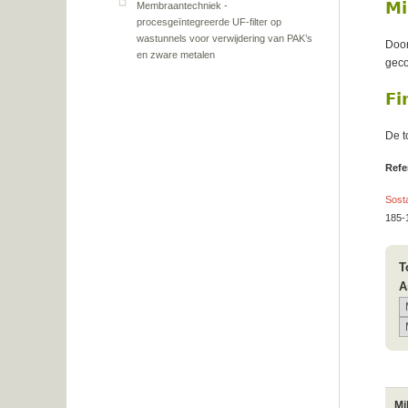
Mi
Membraantechniek -
procesgeïntegreerde UF-filter op
wastunnels voor verwijdering van PAK’s
Door
en zware metalen
geco
Fi
De t
Refe
Sosta
185-
T
A
Mi