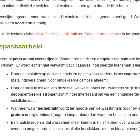
en minder effectief verwijderd, moleculen en ionen gaan door de filter heen.
verwijderingsrendement van dit soort technieken is in het algemeen heel goed. Wel
al is een
voorfiltratie
nodig.
ook de techniekfiches
Microfiltratie
,
Ultrafiltratie
en
Omgekeerde osmose
in het wate
epasbaarheid
 zeer
beperkt aantal wasserijen
in Vlaanderen heeft een
omgekeerde osmose
in
ebruiken . Er wordt echter niet verwacht dat dit aandeel nog snel zal toenemen. Hie
Door de evoluties op de wastunnels en op de waszwierders, is het
waterver
(betalingsbereidheid) voor omgekeerde osmose afneemt.
Door gebruik te maken van deze nieuwe wastunnels en -zwierders stijgt de c
geconcentreerde stromen
zijn minder interessant om via een omgekeerde 
installatie daalt.
Wanneer water
hergebruikt
wordt
ter hoogte van de wastunnels
(door bv.
grotere energie-inhoud
(hogere temperatuur) dan wanneer het uit een end
Een laatste reden is dat wasserijen meer kennis in huis hebben over wastoe
over een omgekeerde osmose installatie beschikken, dienen hiervoor over (