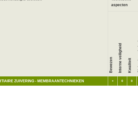
aspecten
Glo
Interne veiligheid
Bewezen
Kwaliteit
RTIAIRE ZUIVERING - MEMBRAANTECHNIEKEN
+
0
0