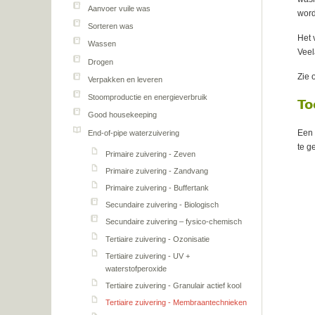
Aanvoer vuile was
word
Sorteren was
Het 
Wassen
Veel
Drogen
Zie 
Verpakken en leveren
Stoomproductie en energieverbruik
To
Good housekeeping
Een
End-of-pipe waterzuivering
te g
Primaire zuivering - Zeven
Primaire zuivering - Zandvang
Primaire zuivering - Buffertank
Secundaire zuivering - Biologisch
Secundaire zuivering – fysico-chemisch
Tertiaire zuivering - Ozonisatie
Tertiaire zuivering - UV +
waterstofperoxide
Tertiaire zuivering - Granulair actief kool
Tertiaire zuivering - Membraantechnieken