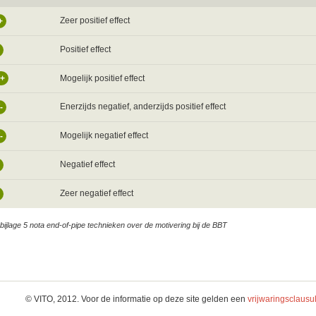
Zeer positief effect
+
Positief effect
Mogelijk positief effect
/+
Enerzijds negatief, anderzijds positief effect
-
Mogelijk negatief effect
-
Negatief effect
Zeer negatief effect
bijlage 5 nota end-of-pipe technieken over de motivering bij de BBT
© VITO, 2012. Voor de informatie op deze site gelden een
vrijwaringsclausu