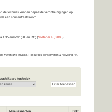
an de techniek kunnen bepaalde verontreinigingen op
eds een concentraatstroom.
rca 1,35 euro/m³ (UF en RO) (
Sostar
et al.
, 2005
).
nd membrane filtration.
Resources conservation & recycling, 44,
eschikbare techniek
Milieuaspecten
BBT