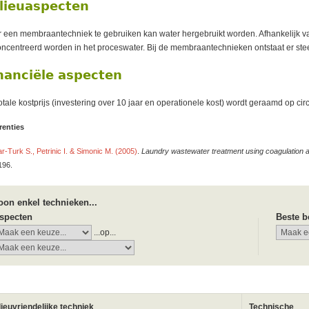
lieuaspecten
 een membraantechniek te gebruiken kan water hergebruikt worden. Afhankelijk v
ncentreerd worden in het proceswater. Bij de membraantechnieken ontstaat er ste
nanciële aspecten
otale kostprijs (investering over 10 jaar en operationele kost) wordt geraamd op ci
renties
r-Turk S., Petrinic I. & Simonic M. (2005)
.
Laundry wastewater treatment using coagulation a
196.
oon enkel technieken...
specten
Beste b
...op...
lieuvriendelijke techniek
Technische