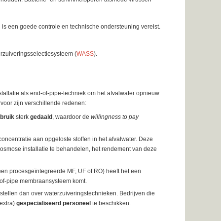
 is een goede controle en technische ondersteuning vereist.
rzuiveringsselectiesysteem (
WASS
).
stallatie als end-of-pipe-techniek om het afvalwater opnieuw
rvoor zijn verschillende redenen:
bruik
sterk
gedaald
, waardoor de
willingness to pay
oncentratie aan opgeloste stoffen in het afvalwater. Deze
osmose installatie te behandelen, het rendement van deze
 een procesgeïntegreerde MF, UF of RO) heeft het een
-of-pipe membraansysteem komt.
stellen dan over waterzuiveringstechnieken. Bedrijven die
extra)
gespecialiseerd personeel
te beschikken.