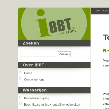
Overslaan en naar de inhoud gaan
STARTPAGINA
T
Zoeken
Zoeken
Be
Memb
Over iBBT
alge
Home
Contacteer ons
Wasserijen
Voor
Procesbeschrijving
prin
verw
Beschikbare milieuvriendelijke technieken
wasm