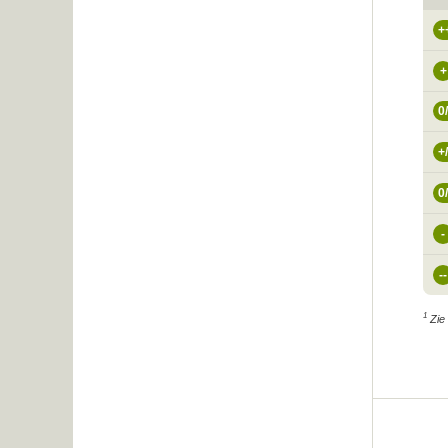
+
+
0
+/
0/
-
--
1
Zie 