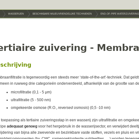
WASSERIJEN
BESCHIKBARE MILIEUVRIENDELIJKE TECHNIEKEN
END-OF-PIPE WATERZUIVERING
ertiaire zuivering - Membr
schrijving
raanfiltratie is tegenwoordig een steeds meer ‘state-of-the-art’-techniek. Dat geldt 
meen in ruwweg drie categorieën onderverdeeld, afhankelijk van de grootte van de 
microfiltratie (0,1 - 5 μm)
ultrafiltratie (5 - 500 nm)
omgekeerde osmose (R.O.,
reversed osmosis
) (0,5 -10 nm)
 toepassing als tertiaire zuiveringsstap in een wasserij zijn ultrafiltratie en omge
cipe
adequaat genoeg
voor het hergebruik in de wasserijsector, en verwijdert deeltj
ijdering van bijna alle zwevende en bezinkbare vaste stoffen, vezels en pluis en v
iddelcomponenten (bv. CMC, samengeklonterde vuildeeltjes, …) worden tegenge