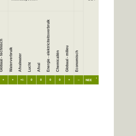
Energie - elektriciteitsverbruik
baal - technisch
Globaal - milieu
Waterverbruik
Chemicaliën
Economisch
Afvalwater
Lucht
Afval
1
+
+
+/-
0
0
0
0
+
--
NEE