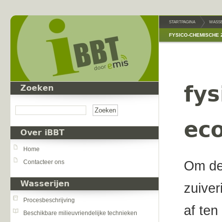
Overslaan en naar de inhoud gaan
STARTPAGINA
WASSE
FYSICO-CHEMISCHE 
fys
Zoeken
Zoeken
ec
Over iBBT
Home
Contacteer ons
Om de
Wasserijen
zuiver
Procesbeschrijving
af te
Beschikbare milieuvriendelijke technieken