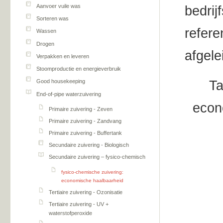
Aanvoer vuile was
bedrij
Sorteren was
refere
Wassen
Drogen
afgele
Verpakken en leveren
Stoomproductie en energieverbruik
Ta
Good housekeeping
End-of-pipe waterzuivering
econ
Primaire zuivering - Zeven
Primaire zuivering - Zandvang
Primaire zuivering - Buffertank
Secundaire zuivering - Biologisch
Secundaire zuivering – fysico-chemisch
fysico-chemische zuivering:
economische haalbaarheid
Tertiaire zuivering - Ozonisatie
Tertiaire zuivering - UV +
waterstofperoxide