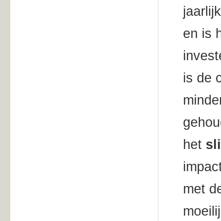
jaarli
en is 
invest
is de 
minder
gehoud
het
sl
impac
met d
moeili