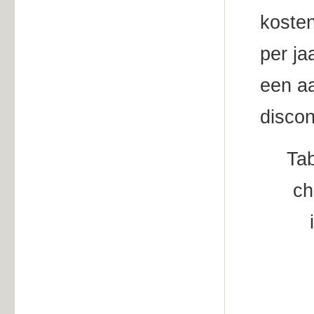
kosten
per ja
een a
discon
Tab
ch