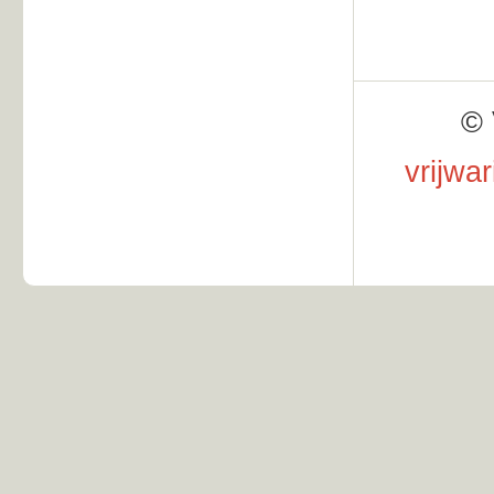
© 
vrijwa