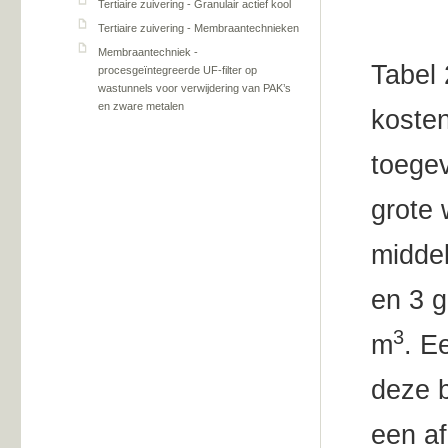
Tertiaire zuivering - Granulair actief kool
Tertiaire zuivering - Membraantechnieken
Membraantechniek -
Tabel 
procesgeïntegreerde UF-filter op
wastunnels voor verwijdering van PAK’s
en zware metalen
kosten
toege
grote 
middel
en 3 g
3
m
. E
deze b
een af