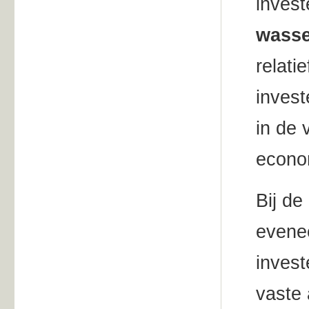
invest
wasse
relati
invest
in de 
econo
Bij de
evenee
invest
vaste 