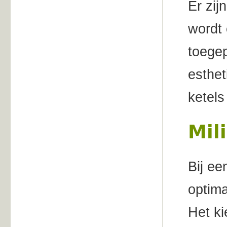
Er zij
wordt 
toegep
esthet
ketels
Mil
Bij ee
optim
Het ki