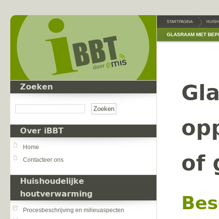
Overslaan en naar de inhoud gaan
STARTPAGINA
HUISH
GLASRAAM MET BEP
Gl
Zoeken
Zoeken
op
Over iBBT
Home
of 
Contacteer ons
Huishoudelijke
houtverwarming
Bes
Procesbeschrijving en milieuaspecten