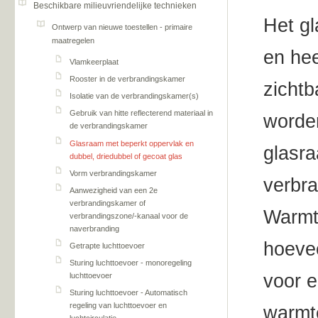
Beschikbare milieuvriendelijke technieken
Het gl
Ontwerp van nieuwe toestellen - primaire
maatregelen
en hee
Vlamkeerplaat
Rooster in de verbrandingskamer
zichtb
Isolatie van de verbrandingskamer(s)
Gebruik van hitte reflecterend materiaal in
worden
de verbrandingskamer
Glasraam met beperkt oppervlak en
glasra
dubbel, driedubbel of gecoat glas
Vorm verbrandingskamer
verbra
Aanwezigheid van een 2e
verbrandingskamer of
Warmte
verbrandingszone/-kanaal voor de
naverbranding
hoevee
Getrapte luchttoevoer
Sturing luchttoevoer - monoregeling
voor e
luchttoevoer
Sturing luchttoevoer - Automatisch
regeling van luchttoevoer en
warmte