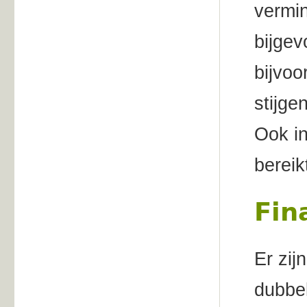
vermin
bijgev
bijvo
stijge
Ook in
bereik
Fin
Er zij
dubbel