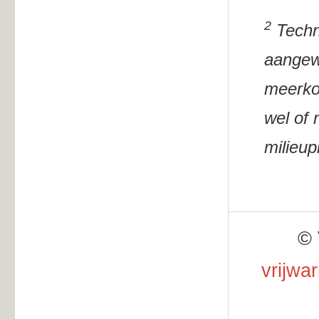
2
Techni
aangewe
meerkos
wel of 
milieup
© 
vrijwa