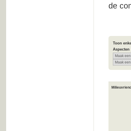
de com
Toon enke
Aspecten
Milieuvrien