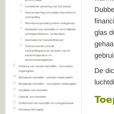
luchtcirculatie
Luchtdichte uitvoering van het toestel
Dubbel
Voorverwarming secundaire toevoerlucht
verbranding
financ
Warmterecuperatiesysteem rookgassen
Aanbieden van toestellen in verschillende
glas d
vermogensklasses- en bereiken
Automatische brandstoftoevoer
gehaa
Geavanceerde controle
verbrandingsproces op basis van de
gebrui
kamertemperatuur en
weersomstandigheden
Ontwerp van nieuwe toestellen - secundaire
De dic
maatregelen
Bestaande toestellen - primaire maatregelen
luchtd
Bestaande toestellen - secundaire maatregelen
Installatie van toestellen
Toe
Gebruik van toestellen
Onderhoud van toestellen en rookgaskanaal
Resultaat bevraging