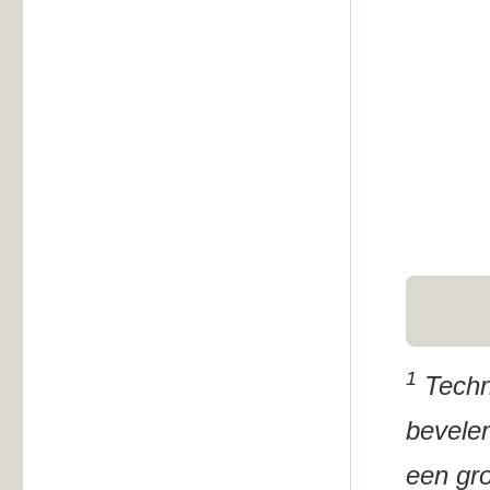
1
Techni
bevelen
een gro