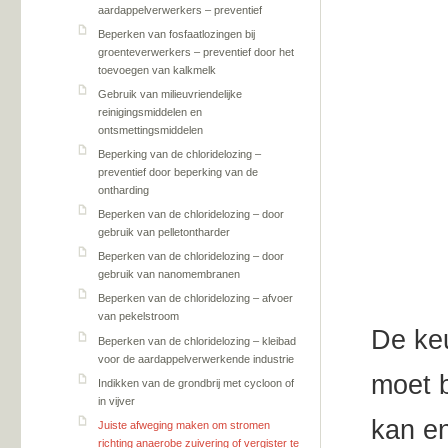
aardappelverwerkers – preventief
Beperken van fosfaatlozingen bij
groenteverwerkers – preventief door het
toevoegen van kalkmelk
Gebruik van milieuvriendelijke
reinigingsmiddelen en
ontsmettingsmiddelen
Beperking van de chloridelozing –
preventief door beperking van de
ontharding
Beperken van de chloridelozing – door
gebruik van pelletontharder
Beperken van de chloridelozing – door
gebruik van nanomembranen
Beperken van de chloridelozing – afvoer
van pekelstroom
De keu
Beperken van de chloridelozing – kleibad
voor de aardappelverwerkende industrie
moet b
Indikken van de grondbrij met cycloon of
in vijver
kan e
Juiste afweging maken om stromen
richting anaerobe zuivering of vergister te