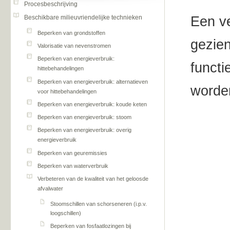
Procesbeschrijving
Beschikbare milieuvriendelijke technieken
Een ve
Beperken van grondstoffen
gezien
Valorisatie van nevenstromen
Beperken van energieverbruik:
functi
hittebehandelingen
Beperken van energieverbruik: alternatieven
worde
voor hittebehandelingen
Beperken van energieverbruik: koude keten
Beperken van energieverbruik: stoom
Beperken van energieverbruik: overig
energieverbruik
Beperken van geuremissies
Beperken van waterverbruik
Verbeteren van de kwaliteit van het geloosde
afvalwater
Stoomschillen van schorseneren (i.p.v.
loogschillen)
Beperken van fosfaatlozingen bij