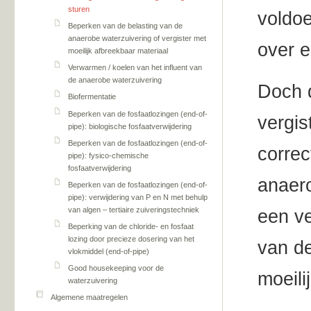
sturen
voldoe
Beperken van de belasting van de
anaerobe waterzuivering of vergister met
over 
moeilijk afbreekbaar materiaal
Verwarmen / koelen van het influent van
de anaerobe waterzuivering
Doch d
Biofermentatie
Beperken van de fosfaatlozingen (end-of-
vergis
pipe): biologische fosfaatverwijdering
Beperken van de fosfaatlozingen (end-of-
correc
pipe): fysico-chemische
fosfaatverwijdering
anaero
Beperken van de fosfaatlozingen (end-of-
pipe): verwijdering van P en N met behulp
van algen – tertiaire zuiveringstechniek
een v
Beperking van de chloride- en fosfaat
lozing door precieze dosering van het
van de
vlokmiddel (end-of-pipe)
Good housekeeping voor de
moeili
waterzuivering
Algemene maatregelen