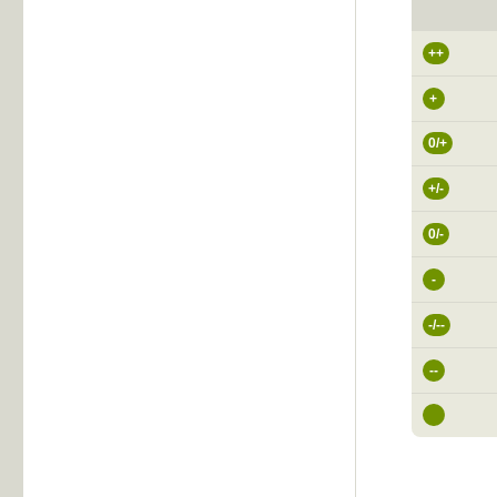
++
+
0/+
+/-
0/-
-
-/--
--