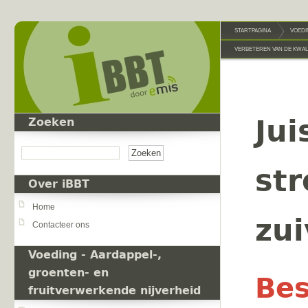
Overslaan en naar de inhoud gaan
STARTPAGINA
VOEDI
VERBETEREN VAN DE KWAL
Ju
Zoeken
Zoeken
st
Over iBBT
Home
zui
Contacteer ons
Voeding - Aardappel-,
groenten- en
Bes
fruitverwerkende nijverheid