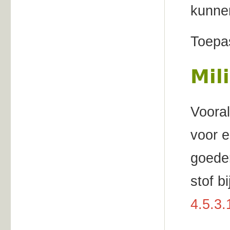
kunnen
Toepas
Mil
Vooral
voor e
goeder
stof b
4.5.3.