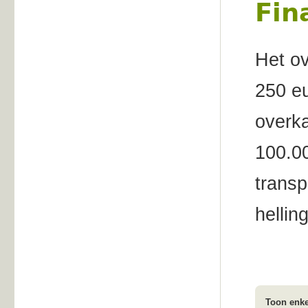
Fin
Het o
250 e
overka
100.00
trans
hellin
Toon enke