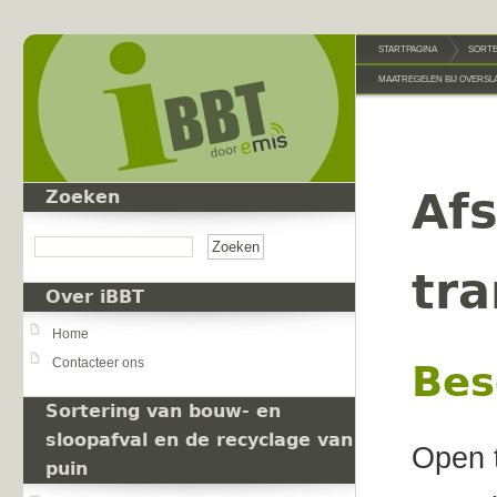
Overslaan en naar de inhoud gaan
STARTPAGINA
SORTE
MAATREGELEN BIJ OVERSL
Af
Zoeken
Zoeken
tr
Over iBBT
Home
Contacteer ons
Bes
Sortering van bouw- en
sloopafval en de recyclage van
Open 
puin