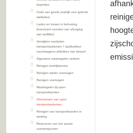
afhank
beperken
Code van goede praktijk voor gebruik
reinig
wielladers
Laden en lossen in behuizing
hoogte
(eventueel voorzien van afzuiging
met stoffilter)
zijsch
Vermijden overladen
transportsystemen + laadbakken
vrachtwagens afdekken met dekzeil
emissi
Algemene maatregelen verkeer
Reinigen bedrijfsterrein
Reinigen wielen voertuigen
Reinigen voertuigen
Maatregelen bij open
transportbanden
Afschermen van open
transportsystemen
Reinigen van transportbanden in
werking
Reduceren van het aantal
overstortpunten