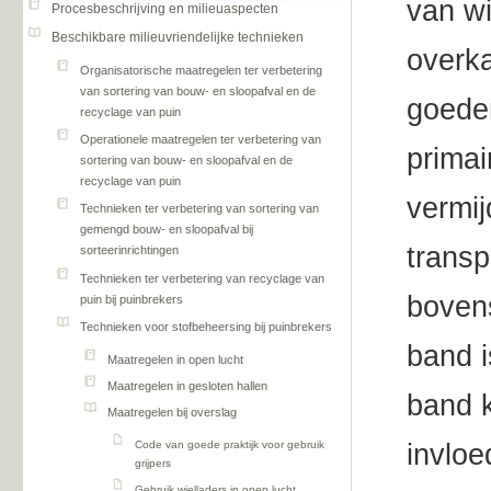
van w
Procesbeschrijving en milieuaspecten
Beschikbare milieuvriendelijke technieken
overka
Organisatorische maatregelen ter verbetering
van sortering van bouw- en sloopafval en de
goeder
recyclage van puin
Operationele maatregelen ter verbetering van
primai
sortering van bouw- en sloopafval en de
recyclage van puin
vermij
Technieken ter verbetering van sortering van
gemengd bouw- en sloopafval bij
trans
sorteerinrichtingen
Technieken ter verbetering van recyclage van
boven
puin bij puinbrekers
Technieken voor stofbeheersing bij puinbrekers
band i
Maatregelen in open lucht
Maatregelen in gesloten hallen
band k
Maatregelen bij overslag
invloe
Code van goede praktijk voor gebruik
grijpers
Gebruik wielladers in open lucht