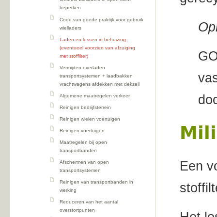
beperken
Code van goede praktijk voor gebruik
Op
wielladers
Laden en lossen in behuizing
(eventueel voorzien van afzuiging
GOP
met stoffilter)
Vermijden overladen
vas
transportsystemen + laadbakken
vrachtwagens afdekken met dekzeil
do
Algemene maatregelen verkeer
Reinigen bedrijfsterrein
Reinigen wielen voertuigen
Mil
Reinigen voertuigen
Maatregelen bij open
transportbanden
Een vo
Afschermen van open
transportsystemen
Reinigen van transportbanden in
stoffil
werking
Reduceren van het aantal
overstortpunten