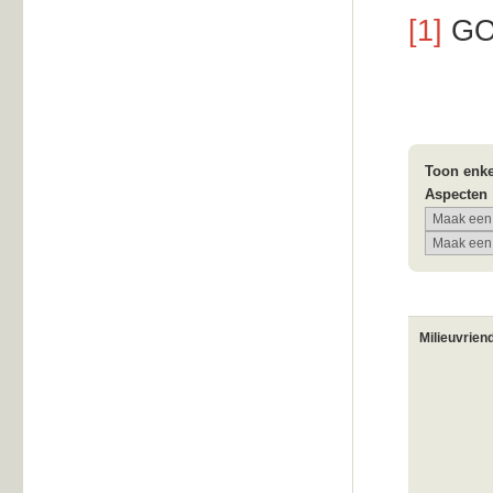
[1]
GOP
Toon enke
Aspecten
Milieuvrien