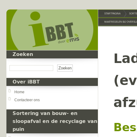
Overslaan en naar de inhoud gaan
STARTPAGINA
SORTE
MAATREGELEN BIJ OVERSL
Lad
Zoeken
Zoeken
(ev
Over iBBT
Home
afz
Contacteer ons
Sortering van bouw- en
sloopafval en de recyclage van
Bes
puin