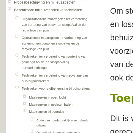
Procesbeschrijving en milieuaspecten
Om st
Beschikbare milieuvriendelijke technieken
Organisatorische maatregelen ter verbetering
en los
van sortering van bouw- en sloopafval en de
recyclage van puin
behuiz
Operationele maatregelen ter verbetering van
sortering van bouw- en sloopafval en de
voorzi
recyclage van puin
Technieken ter verbetering van sortering van
van de
gemengd bouw- en sloopafval bij
sorteerinrichtingen
ook de
Technieken ter verbetering van recyclage van
puin bij puinbrekers
Technieken voor stofbeheersing bij puinbrekers
Toe
Maatregelen in open lucht
Maatregelen in gesloten hallen
Maatregelen bij overslag
Dit is
Code van goede praktijk voor gebruik
grijpers
gerecy
Gebruik wielladers in open lucht