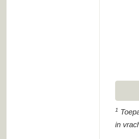
1
Toepas
in vra