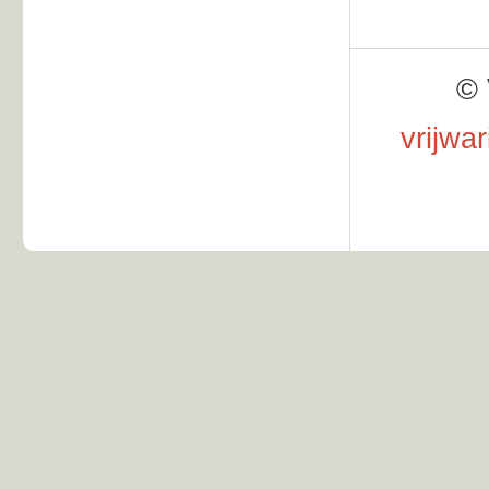
© 
vrijwa