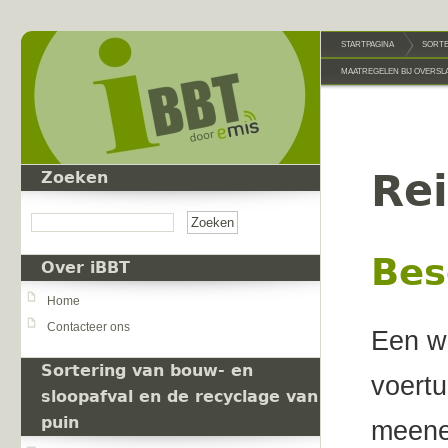
Overslaan en naar de inhoud gaan
STARTPAGINA
SORTE
MAATREGELEN BIJ OVERSL
Re
Zoeken
Zoeken
Bes
Over iBBT
Home
Contacteer ons
Een wi
Sortering van bouw- en
voertu
sloopafval en de recyclage van
puin
meenem