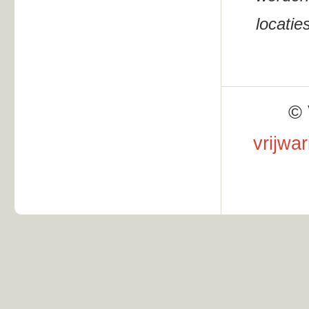
locatie
© 
vrijwa