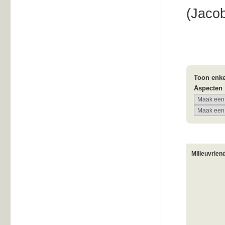
(Jacob
Toon enke
Aspecten
Milieuvrien