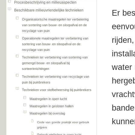
Procesbeschrijving en milieuaspecten
Beschikbare milieuvriendelijke technieken
Er bes
Organisatorische maatregelen ter verbetering
eenvo
van sortering van bouw- en sloopafval en de
recyclage van puin
rijden
Operationele maatregelen ter verbetering van
sortering van bouw- en sloopafval en de
recyclage van puin
instal
Technieken ter verbetering van sortering van
gemengd bouw- en sloopafval bij
water 
sorteerinrichtingen
Technieken ter verbetering van recyclage van
hergeb
puin bij puinbrekers
Technieken voor stofbeheersing bij puinbrekers
vracht
Maatregelen in open lucht
banden
Maatregelen in gesloten hallen
Maatregelen bij overslag
kunnen
Code van goede praktijk voor gebruik
grijpers
Gebruik wielladers in open lucht