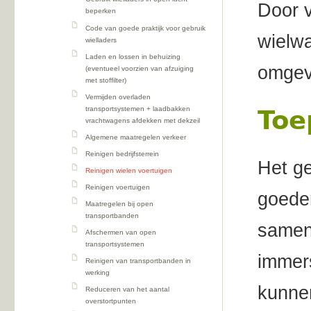
Door 
beperken
Code van goede praktijk voor gebruik
wielwa
wielladers
Laden en lossen in behuizing
omgev
(eventueel voorzien van afzuiging
met stoffilter)
Vermijden overladen
transportsystemen + laadbakken
Toe
vrachtwagens afdekken met dekzeil
Algemene maatregelen verkeer
Reinigen bedrijfsterrein
Het ge
Reinigen wielen voertuigen
Reinigen voertuigen
goeder
Maatregelen bij open
transportbanden
samenk
Afschermen van open
transportsystemen
immer
Reinigen van transportbanden in
werking
kunne
Reduceren van het aantal
overstortpunten