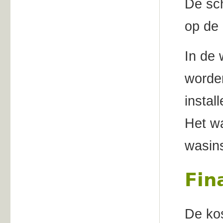
De sc
op de
In de 
worde
instal
Het wa
wasins
Fin
De kos