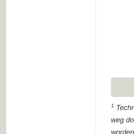
1
Techni
weg doo
worden 